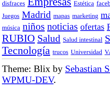
Empresas
disfraces
Estética
face
Madrid
ma
Juegos
mapas
marketing
niños
noticias
ofertas
música
RUBIO
Salud
Salud intestinal
Tecnología
trucos
Universidad
V
Theme: Blix by
Sebastian 
WPMU-DEV
.