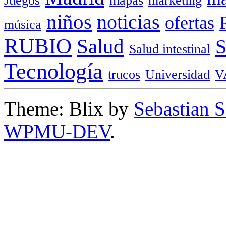
Juegos
mapas
marketing
niños
noticias
ofertas
música
RUBIO
Salud
Salud intestinal
Tecnología
trucos
Universidad
V
Theme: Blix by
Sebastian 
WPMU-DEV
.