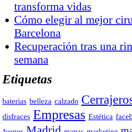
transforma vidas
Cómo elegir al mejor ciru
Barcelona
Recuperación tras una rin
semana
Etiquetas
Cerrajero
baterias
belleza
calzado
Empresas
disfraces
Estética
face
Madrid
ma
Juegos
mapas
marketing