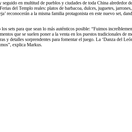
seguido en multitud de pueblos y ciudades de toda China alrededor del
ias del Templo reales: platos de barbacoa, dulces, juguetes, jarrones, 
 reconocerán a la misma familia protagonista en este nuevo set, dando
o los sets para que sean lo más auténticos posible: “Fuimos increíblement
ntos que se suelen poner a la venta en los puestos tradicionales de m
ras y detalles sorprendentes para fomentar el juego. La ‘Danza del Leó
amos”, explica Markus.