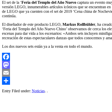
El set de la ‘
Feria del Templo del Año Nuevo
captura un evento muy 
versión LEGO, innumerables artículos icónicos que se encuentran en Fer
de LEGO que ya cuenten con el set de 2019 ‘Cena china de Nochevieja’
continúa.
El diseñador de este producto LEGO,
Markus Rollbühler
, ha cread
‘Feria del Templo del Año Nuevo Chino’ observamos de cerca los eleme
escenas para dar vida a los escenarios: «Ambos sets incluyen minifigu
recreación de estas espectaculares danzas que todos conocemos y am
Los dos nuevos sets están ya a la venta en todo el mundo.
Facebook
Mastodon
Email
Compartir
Entry Filed under:
Noticias
. .