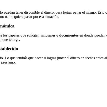
o puedan tener disponible el dinero, para lograr pagar el mismo. Esto c
uro nadie quiere pasar por esa situación.
conómica
e los papeles que soliciten,
informes o documentos
en donde puedan d
o que te urge.
stablecido
o. Lo que tendrás que hacer si logras juntar el dinero en fechas antes a
n préstamo.