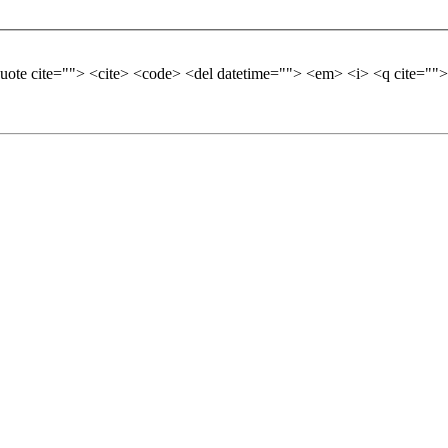
quote cite=""> <cite> <code> <del datetime=""> <em> <i> <q cite="">