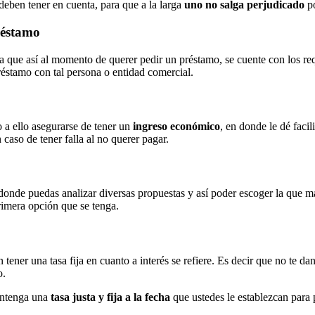
 deben tener en cuenta, para que a la larga
uno no salga perjudicado
po
réstamo
a que así al momento de querer pedir un préstamo, se cuente con los re
stamo con tal persona o entidad comercial.
 a ello asegurarse de tener un
ingreso económico
, en donde le dé faci
 caso de tener falla al no querer pagar.
donde puedas analizar diversas propuestas y así poder escoger la que 
primera opción que se tenga.
ner una tasa fija en cuanto a interés se refiere. Es decir que no te dan 
o.
antenga una
tasa justa y fija a la fecha
que ustedes le establezcan para 