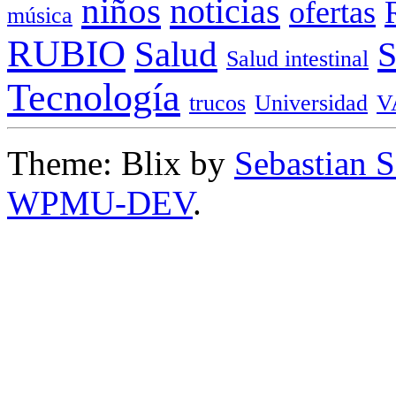
niños
noticias
ofertas
música
RUBIO
Salud
Salud intestinal
Tecnología
trucos
Universidad
V
Theme: Blix by
Sebastian 
WPMU-DEV
.