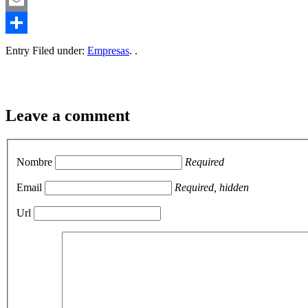
Mastodon
Email
Compartir
Entry Filed under:
Empresas
. .
Leave a comment
Nombre
Required
Email
Required, hidden
Url