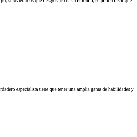
o, si tuviéramos que desglosarlo hasta el fondo, se podría decir que
erdadero especialista tiene que tener una amplia gama de habilidades y