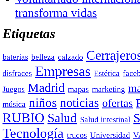
transforma vidas
Etiquetas
Cerrajero
baterias
belleza
calzado
Empresas
disfraces
Estética
face
Madrid
ma
Juegos
mapas
marketing
niños
noticias
ofertas
música
RUBIO
Salud
Salud intestinal
Tecnología
trucos
Universidad
V