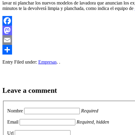
lavar ni planchar los nuevos modelos de lavadora que anuncian los expe
minutos te la devolverá limpia y planchada, como indica el equipo de
Facebook
Mastodon
Email
Compartir
Entry Filed under:
Empresas
. .
Leave a comment
Nombre
Required
Email
Required, hidden
Url