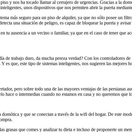
iso y nos ha tocado llamar al cerrajero de urgencias. Gracias a la domót
nteligentes, unos dispositivos que nos permiten abrir la puerta mediante c
ema más seguro para un piso de alquiler, ya que no sólo posee un filtro d
detecta una situación de peligro, es capaz de bloquear la puerta y avisar 
 en tu ausencia a un vecino o familiar, ya que en el caso de tener que ac
 día de trabajo duro, da mucha pereza verdad? Con los controladores de 
. Y es que, este tipo de sistemas inteligentes, nos sugieren las mejores 
rtador, pero sobre todo una de las mayores ventajas de las persianas a
 frío hace o intermedias cuando no estamos en casa y no queremos que lo
omótica y que se conectan a través de la wifi del hogar. De este modo, 
compra.
as grasas que comes y analizar tu dieta e incluso de proponerte un menú