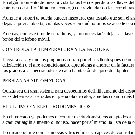
En algún momento de nuestra vida todos hemos perdido las llaves del p
entrar en casa. Lo último en tecnología de vivienda son las cerraduras i
Aunque a priopri te pueda parecer inseguro, esta testado que son el sist
dejas la puerta abierta, cuántas veces y en qué horarios se accede o si 
Además, con este tipo de cerraduras, ya no necesitarás dejar las llaves
botón del teléfono móvil.
CONTROLA LA TEMPERATURA Y LA FACTURA
Llegar a casa y que los pingüinos corran por el pasillo después de un
calefacción o el aire acondicionado, aprenderás a ahorrar en la factura
los grados a las necesidades de cada habitación del piso de alquiler.
PERSIANAS AUTOMATICAS
Quizás sea un gran sistema para despedirnos definitivamente del despe
estas deben estar cerradas en plena ola de calor, abiertas cuando más
EL ÚLTIMO EN ELECTRODOMÉSTICOS
En el mercado ya podemos encontrar electrodomésticos adaptados a la d
a caducar algún alimento o incluso, hacer por sí mismo, la lista de la 
Lo mismo ocurre con las nuevas vitrocerámicas, capaces de controlar l