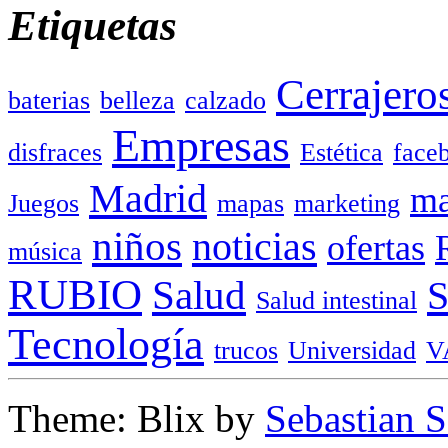
Etiquetas
Cerrajero
baterias
belleza
calzado
Empresas
disfraces
Estética
face
Madrid
ma
Juegos
mapas
marketing
niños
noticias
ofertas
música
RUBIO
Salud
Salud intestinal
Tecnología
trucos
Universidad
V
Theme: Blix by
Sebastian 