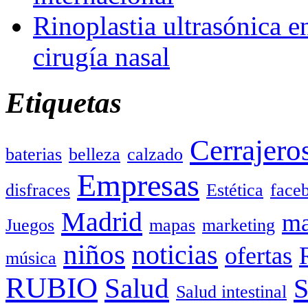
Rinoplastia ultrasónica e
cirugía nasal
Etiquetas
Cerrajero
baterias
belleza
calzado
Empresas
disfraces
Estética
face
Madrid
ma
Juegos
mapas
marketing
niños
noticias
ofertas
música
RUBIO
Salud
Salud intestinal