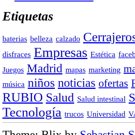
Etiquetas
Cerrajero
baterias
belleza
calzado
Empresas
disfraces
Estética
face
Madrid
ma
Juegos
mapas
marketing
niños
noticias
ofertas
música
RUBIO
Salud
Salud intestinal
Tecnología
trucos
Universidad
V
Theme: Blix by
Sebastian 