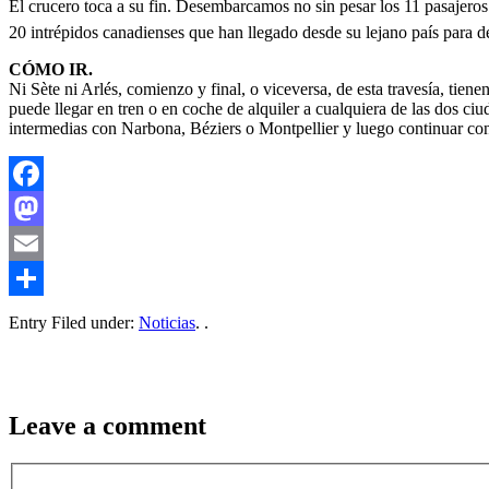
El crucero toca a su fin. Desembarcamos no sin pesar los 11 pasajeros d
20 intrépidos canadienses que han llegado desde su lejano país para de
CÓMO IR.
Ni Sète ni Arlés, comienzo y final, o viceversa, de esta travesía, tie
puede llegar en tren o en coche de alquiler a cualquiera de las dos c
intermedias con Narbona, Béziers o Montpellier y luego continuar con
Facebook
Mastodon
Email
Compartir
Entry Filed under:
Noticias
. .
Leave a comment