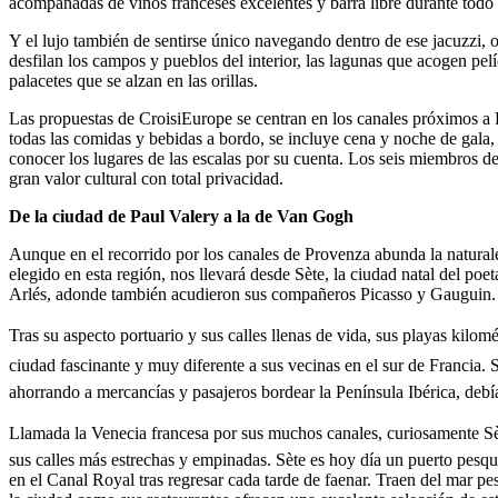
acompañadas de vinos franceses excelentes y barra libre durante todo 
Y el lujo también de sentirse único navegando dentro de ese jacuzzi, o
desfilan los campos y pueblos del interior, las lagunas que acogen pel
palacetes que se alzan en las orillas.
Las propuestas de CroisiEurope se centran en los canales próximos a 
todas las comidas y bebidas a bordo, se incluye cena y noche de gala, 
conocer los lugares de las escalas por su cuenta. Los seis miembros de 
gran valor cultural con total privacidad.
De la ciudad de Paul Valery a la de Van Gogh
Aunque en el recorrido por los canales de Provenza abunda la naturalez
elegido en esta región, nos llevará desde Sète, la ciudad natal del po
Arlés, adonde también acudieron sus compañeros Picasso y Gauguin.
Tras su aspecto portuario y sus calles llenas de vida, sus playas kilo
ciudad fascinante y muy diferente a sus vecinas en el sur de Francia.
ahorrando a mercancías y pasajeros bordear la Península Ibérica, debía
Llamada la Venecia francesa por sus muchos canales, curiosamente Sè
sus calles más estrechas y empinadas. Sète es hoy día un puerto pesq
en el Canal Royal tras regresar cada tarde de faenar. Traen del mar pe