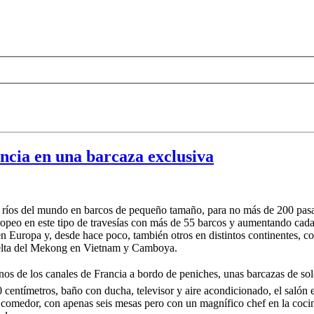
ancia en una barcaza exclusiva
s ríos del mundo en barcos de pequeño tamaño, para no más de 200 pasajer
opeo en este tipo de travesías con más de 55 barcos y aumentando cada a
n Europa y, desde hace poco, también otros en distintos continentes, c
 delta del Mekong en Vietnam y Camboya.
 de los canales de Francia a bordo de peniches, unas barcazas de solo
 centímetros, baño con ducha, televisor y aire acondicionado, el salón 
l comedor, con apenas seis mesas pero con un magnífico chef en la cocin