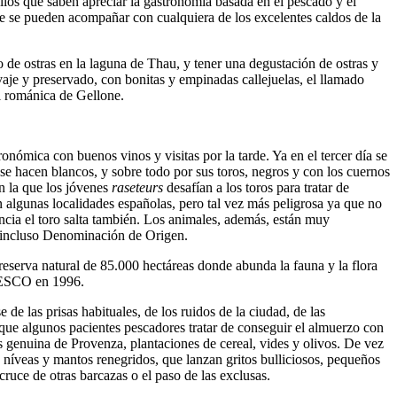
llos que saben apreciar la gastronomía basada en el pescado y el
 que se pueden acompañar con cualquiera de los excelentes caldos de la
o de ostras en la laguna de Thau, y tener una degustación de ostras y
vaje y preservado, con bonitas y empinadas callejuelas, el llamado
al románica de Gellone.
nómica con buenos vinos y visitas por la tarde. Ya en el tercer día se
se hacen blancos, y sobre todo por sus toros, negros y con los cuernos
en la que los jóvenes
raseteurs
desafían a los toros para tratar de
en algunas localidades españolas, pero tal vez más peligrosa ya que no
uencia el toro salta también. Los animales, además, están muy
ne incluso Denominación de Origen.
eserva natural de 85.000 hectáreas donde abunda la fauna y la flora
 UNESCO en 1996.
 de las prisas habituales, de los ruidos de la ciudad, de las
as que algunos pacientes pescadores tratar de conseguir el almuerzo con
 genuina de Provenza, plantaciones de cereal, vides y olivos. De vez
 níveas y mantos renegridos, que lanzan gritos bulliciosos, pequeños
ruce de otras barcazas o el paso de las exclusas.