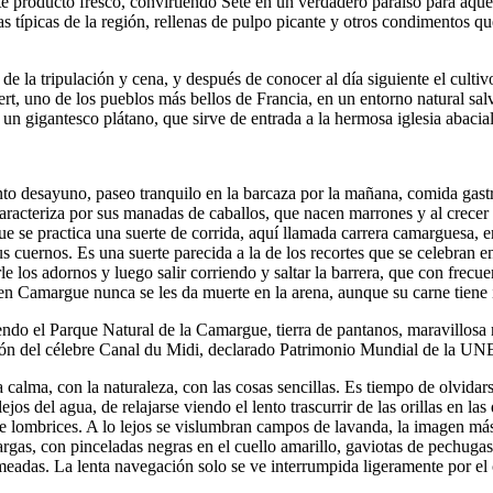
te producto fresco, convirtiendo Sète en un verdadero paraíso para aque
itas típicas de la región, rellenas de pulpo picante y otros condimentos
de la tripulación y cena, y después de conocer al día siguiente el cultiv
rt, uno de los pueblos más bellos de Francia, en un entorno natural sal
 un gigantesco plátano, que sirve de entrada a la hermosa iglesia abaci
to desayuno, paseo tranquilo en la barcaza por la mañana, comida gastro
caracteriza por sus manadas de caballos, que nacen marrones y al crecer 
ue se practica una suerte de corrida, aquí llamada carrera camarguesa, 
us cuernos. Es una suerte parecida a la de los recortes que se celebran 
le los adornos y luego salir corriendo y saltar la barrera, que con frec
, en Camargue nunca se les da muerte en la arena, aunque su carne tie
do el Parque Natural de la Camargue, tierra de pantanos, maravillosa r
gación del célebre Canal du Midi, declarado Patrimonio Mundial de la
calma, con la naturaleza, con las cosas sencillas. Es tiempo de olvidarse
ejos del agua, de relajarse viendo el lento trascurrir de las orillas en l
 lombrices. A lo lejos se vislumbran campos de lavanda, la imagen más
gas, con pinceladas negras en el cuello amarillo, gaviotas de pechugas
meadas. La lenta navegación solo se ve interrumpida ligeramente por el c