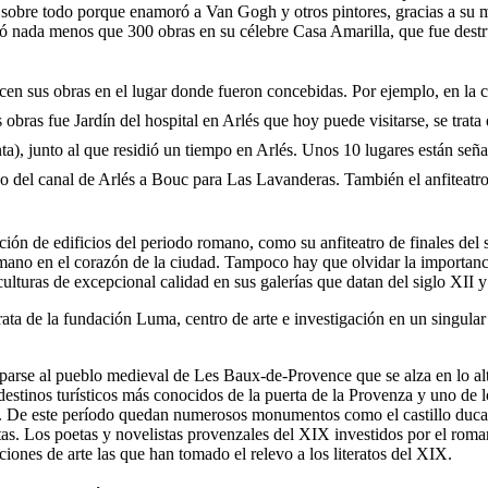
obre todo porque enamoró a Van Gogh y otros pintores, gracias a su mág
 nada menos que 300 obras en su célebre Casa Amarilla, que fue destrui
n sus obras en el lugar donde fueron concebidas. Por ejemplo, en la cé
obras fue Jardín del hospital en Arlés que hoy puede visitarse, se trata
nta), junto al que residió un tiempo en Arlés. Unos 10 lugares están se
 largo del canal de Arlés a Bouc para Las Lavanderas. También el anfite
ción de edificios del periodo romano, como su anfiteatro de finales del
romano en el corazón de la ciudad. Tampoco hay que olvidar la importan
ulturas de excepcional calidad en sus galerías que datan del siglo XII 
rata de la fundación Luma, centro de arte e investigación en un singular 
rse al pueblo medieval de Les Baux-de-Provence que se alza en lo alto
destinos turísticos más conocidos de la puerta de la Provenza y uno de 
. De este período quedan numerosos monumentos como el castillo ducal y
tistas. Los poetas y novelistas provenzales del XIX investidos por el r
iones de arte las que han tomado el relevo a los literatos del XIX.