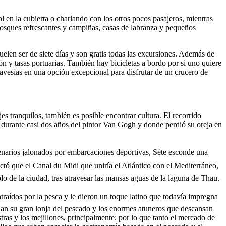
l en la cubierta o charlando con los otros pocos pasajeros, mientras
, bosques refrescantes y campiñas, casas de labranza y pequeños
len ser de siete días y son gratis todas las excursiones. Además de
ón y tasas portuarias. También hay bicicletas a bordo por si uno quiere
travesías en una opción excepcional para disfrutar de un crucero de
s tranquilos, también es posible encontrar cultura. El recorrido
as durante casi dos años del pintor Van Gogh y donde perdió su oreja en
ntenarios jalonados por embarcaciones deportivas, Sète esconde una
ctó que el Canal du Midi que uniría el Atlántico con el Mediterráneo,
lo de la ciudad, tras atravesar las mansas aguas de la laguna de Thau.
traídos por la pesca y le dieron un toque latino que todavía impregna
uan su gran lonja del pescado y los enormes atuneros que descansan
tras y los mejillones, principalmente; por lo que tanto el mercado de