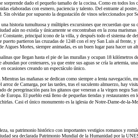
 que sorprende dado el pequeño tamaño de la cocina. Como en todos los 
das elaboradas con esmero, paciencia y talento. Del entrante al postre
d. Sin olvidar por supuesto la degustación de vinos seleccionados por
n una historia tumultuosa y múltiples excursiones que recuerdan que su d
 ciudad aún no existía y únicamente se encontraban en la zona marismas 
r Constante, principal icono de la villa, y después todo el sistema de d
te puerto partieron las cruzadas de 1248 con el rey San Luis al frente, 
s de Aigues Mortes, siempre animadas, es un buen lugar para hacer un alt
inas que llegan hasta el pie de las murallas y ocupan 18 kilómetros de 
e abundan por centenares, ya que entre sus aguas se cría la artemia, u
s en ocasiones creando un espectáculo único.
vos. Mientras las mañanas se dedican como siempre a lenta navegación, m
el arroz de Camarga, por las tardes, tras el suculento almuerzo, hay visit
do de peregrinación para los gitanos que veneran a la virgen negra Sara
 de Europa. El pueblo está lleno de pequeñas tiendas y restaurantes en l
las chirlas. Casi el único monumento es la iglesia de Notre-Dame-de-la-Me
leza, su patrimonio histórico con importantes vestigios romanos y romá
a ciudad sea declarada Patrimonio Mundial de la Humanidad por la UNE