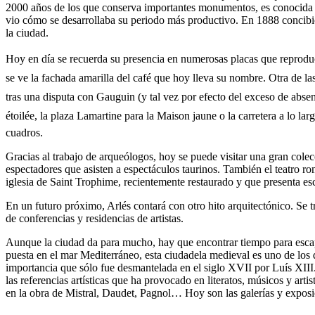
2000 años de los que conserva importantes monumentos, es conocida s
vio cómo se desarrollaba su periodo más productivo. En 1888 concibió
la ciudad.
Hoy en día se recuerda su presencia en numerosas placas que reproduce
se ve la fachada amarilla del café que hoy lleva su nombre. Otra de las 
tras una disputa con Gauguin (y tal vez por efecto del exceso de abse
étoilée, la plaza Lamartine para la Maison jaune o la carretera a lo
cuadros.
Gracias al trabajo de arqueólogos, hoy se puede visitar una gran colec
espectadores que asisten a espectáculos taurinos. También el teatro 
iglesia de Saint Trophime, recientemente restaurado y que presenta esc
En un futuro próximo, Arlés contará con otro hito arquitectónico. Se t
de conferencias y residencias de artistas.
Aunque la ciudad da para mucho, hay que encontrar tiempo para escapa
puesta en el mar Mediterráneo, esta ciudadela medieval es uno de los 
importancia que sólo fue desmantelada en el siglo XVII por Luís XIII
las referencias artísticas que ha provocado en literatos, músicos y ar
en la obra de Mistral, Daudet, Pagnol… Hoy son las galerías y exposic