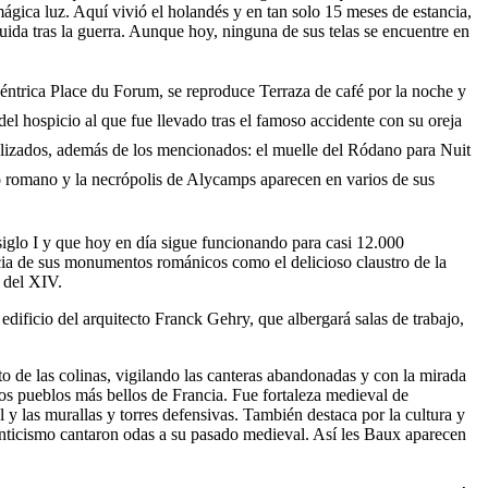
ica luz. Aquí vivió el holandés y en tan solo 15 meses de estancia,
da tras la guerra. Aunque hoy, ninguna de sus telas se encuentre en
ntrica Place du Forum, se reproduce Terraza de café por la noche y
 del hospicio al que fue llevado tras el famoso accidente con su oreja
ñalizados, además de los mencionados: el muelle del Ródano para Nuit
atro romano y la necrópolis de Alycamps aparecen en varios de sus
 siglo I y que hoy en día sigue funcionando para casi 12.000
cia de sus monumentos románicos como el delicioso claustro de la
y del XIV.
edificio del arquitecto Franck Gehry, que albergará salas de trabajo,
 de las colinas, vigilando las canteras abandonadas y con la mirada
los pueblos más bellos de Francia. Fue fortaleza medieval de
 las murallas y torres defensivas. También destaca por la cultura y
omanticismo cantaron odas a su pasado medieval. Así les Baux aparecen