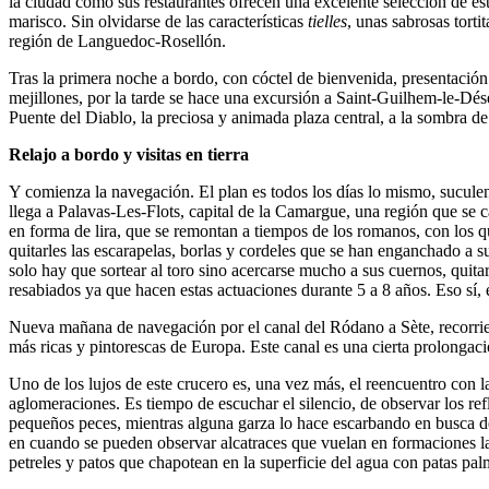
la ciudad como sus restaurantes ofrecen una excelente selección de es
marisco. Sin olvidarse de las características
tielles
, unas sabrosas tort
región de Languedoc-Rosellón.
Tras la primera noche a bordo, con cóctel de bienvenida, presentación 
mejillones, por la tarde se hace una excursión a Saint-Guilhem-le-Dése
Puente del Diablo, la preciosa y animada plaza central, a la sombra de
Relajo a bordo y visitas en tierra
Y comienza la navegación. El plan es todos los días lo mismo, suculen
llega a Palavas-Les-Flots, capital de la Camargue, una región que se 
en forma de lira, que se remontan a tiempos de los romanos, con los q
quitarles las escarapelas, borlas y cordeles que se han enganchado a s
solo hay que sortear al toro sino acercarse mucho a sus cuernos, quitar
resabiados ya que hacen estas actuaciones durante 5 a 8 años. Eso sí
Nueva mañana de navegación por el canal del Ródano a Sète, recorrien
más ricas y pintorescas de Europa. Este canal es una cierta prolon
Uno de los lujos de este crucero es, una vez más, el reencuentro con la 
aglomeraciones. Es tiempo de escuchar el silencio, de observar los refl
pequeños peces, mientras alguna garza lo hace escarbando en busca de
en cuando se pueden observar alcatraces que vuelan en formaciones lar
petreles y patos que chapotean en la superficie del agua con patas pal