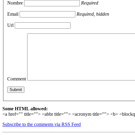
Nombre
Required
Email
Required, hidden
Url
Comment
Some HTML allowed:
<a href="" title=""> <abbr title=""> <acronym title=""> <b> <block
Subscribe to the comments via RSS Feed