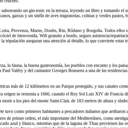
el crucero.
 saboreando un gin-tonic en la terraza, leyendo un libro y tomando el so
ícanos, garzas y un sinfín de aves migratorias, colinas y verdes pastos
Loira, Provenza, Marne, Doubs, Rin, Ródano y Borgoña. Todos ellos sue
cóctel de bienvenida, Wifi gratuito a bordo, seguro asistencia/repatriaci
la tripulación aseguran una atención al detalle, lo que convierte estas 
a, la fauna, la buena gastronomía, los pueblos con encanto y los paisaje
eta Paul Valéry y del cantautor Georges Brassens a una de las residenci
métricas más de 12 kilómetros en un Parque protegido, y sus canales ce
 Su origen se remonta a 1666, cuando el Rey Sol Luis XIV de Francia di
 morir a los pies del monte Saint-Clair, de 183 metros de altura y símbo
te tuvo como primeros habitantes a pescadores italianos que arribaron a
uero de primer orden, el más importante del Mediterráneo, como atestig
scado azul y blanco, mientras que de la laguna de Thau provienen las os