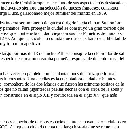
cruceros de CroisiEurope, éste es uno de sus aspectos más destacados,
, incluyendo siempre una selección de quesos franceses, consiguen
 Serge Dubs, galardonado mejor sumiller del mundo en 1989.
estino era ser un puerto de guerra dirigido hacia el mar. Su nombre
y pantanos. Para proteger la ciudad se construyó un gran torreón que
efensa que contiene la ciudad vieja con sus 1.634 metros de murallas,
y 1270. Aunque la suculenta comida que ofrece el barco y la libertad de
o y tomar un aperitivo.
largo por más de 13 de ancho. Allí se consigue la célebre flor de sal
na especie de camarón o gamba pequeña responsable del color rosa del
uchas veces en paralelo con las plantaciones de arroz que forman
as interesantes. Una de ellas es la encantadora ciudad de Saintes-
, compañera de las dos Marías que fueron las primeras testigos de la
os que no faltan gigantescas paellas hechas con el arroz de la zona y
r, construida en el siglo XII y fortificada en el siglo XV, que más
nicos y el hecho de que sus espacios naturales hayan sido incluidos en
SCO. Aunque la ciudad cuenta una larga historia que se remonta a