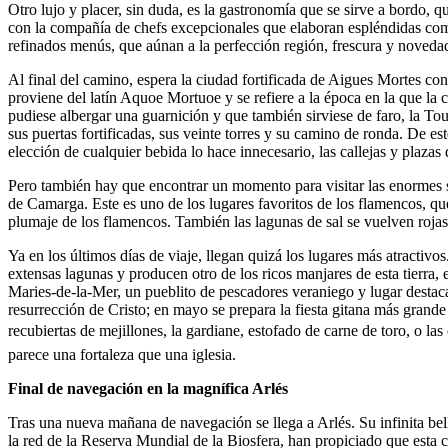
Otro lujo y placer, sin duda, es la gastronomía que se sirve a bordo,
con la compañía de chefs excepcionales que elaboran espléndidas comi
refinados menús, que aúnan a la perfección región, frescura y noveda
Al final del camino, espera la ciudad fortificada de Aigues Mortes co
proviene del latín Aquoe Mortuoe y se refiere a la época en la que la
pudiese albergar una guarnición y que también sirviese de faro, la Tou
sus puertas fortificadas, sus veinte torres y su camino de ronda. De es
elección de cualquier bebida lo hace innecesario, las callejas y plaza
Pero también hay que encontrar un momento para visitar las enormes sal
de Camarga. Este es uno de los lugares favoritos de los flamencos, qu
plumaje de los flamencos. También las lagunas de sal se vuelven roja
Ya en los últimos días de viaje, llegan quizá los lugares más atracti
extensas lagunas y producen otro de los ricos manjares de esta tierra, 
Maries-de-la-Mer, un pueblito de pescadores veraniego y lugar destaca
resurrección de Cristo; en mayo se prepara la fiesta gitana más grande
recubiertas de mejillones, la gardiane, estofado de carne de toro, o 
parece una fortaleza que una iglesia.
Final de navegación en la magnífica Arlés
Tras una nueva mañana de navegación se llega a Arlés. Su infinita bel
la red de la Reserva Mundial de la Biosfera, han propiciado que est