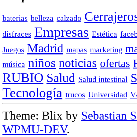
Cerrajero
baterias
belleza
calzado
Empresas
disfraces
Estética
face
Madrid
ma
Juegos
mapas
marketing
niños
noticias
ofertas
música
RUBIO
Salud
Salud intestinal
Tecnología
trucos
Universidad
V
Theme: Blix by
Sebastian 
WPMU-DEV
.