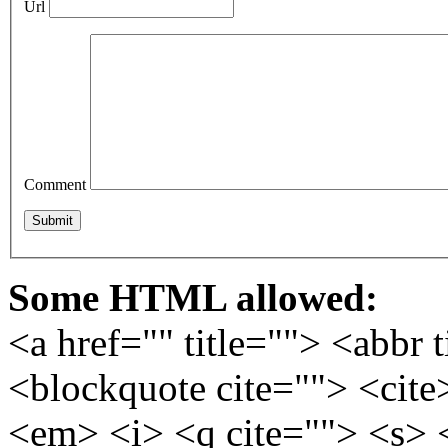
Url
Comment
Some HTML allowed:
<a href="" title=""> <abbr 
<blockquote cite=""> <cite
<em> <i> <q cite=""> <s> 