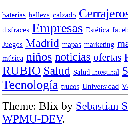
Cerrajero
baterias
belleza
calzado
Empresas
disfraces
Estética
face
Madrid
ma
Juegos
mapas
marketing
niños
noticias
ofertas
música
RUBIO
Salud
Salud intestinal
Tecnología
trucos
Universidad
V
Theme: Blix by
Sebastian 
WPMU-DEV
.