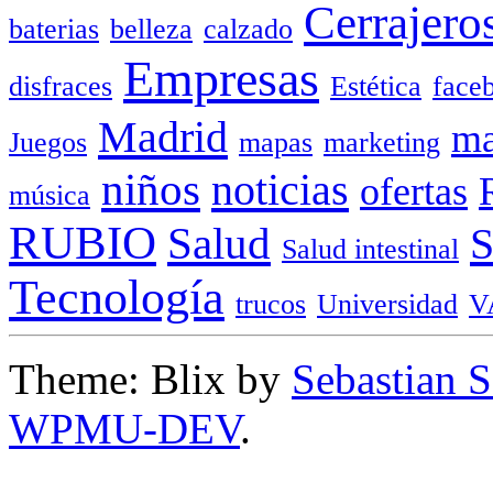
Cerrajero
baterias
belleza
calzado
Empresas
disfraces
Estética
face
Madrid
ma
Juegos
mapas
marketing
niños
noticias
ofertas
música
RUBIO
Salud
Salud intestinal
Tecnología
trucos
Universidad
V
Theme: Blix by
Sebastian 
WPMU-DEV
.