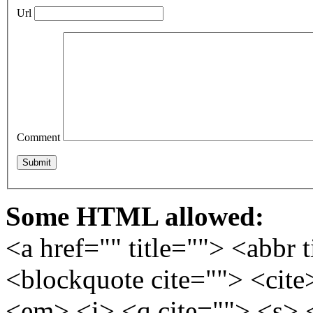
Url
Comment
Some HTML allowed:
<a href="" title=""> <abbr 
<blockquote cite=""> <cite
<em> <i> <q cite=""> <s> 