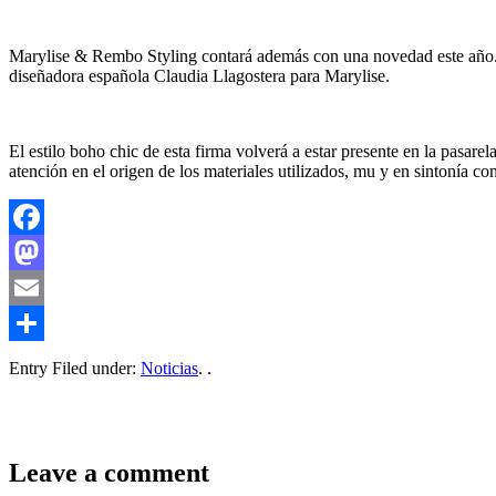
Marylise & Rembo Styling contará además con una novedad este año. P
diseñadora española Claudia Llagostera para Marylise.
El estilo boho chic de esta firma volverá a estar presente en la pasa
atención en el origen de los materiales utilizados, mu y en sintonía c
Facebook
Mastodon
Email
Compartir
Entry Filed under:
Noticias
. .
Leave a comment