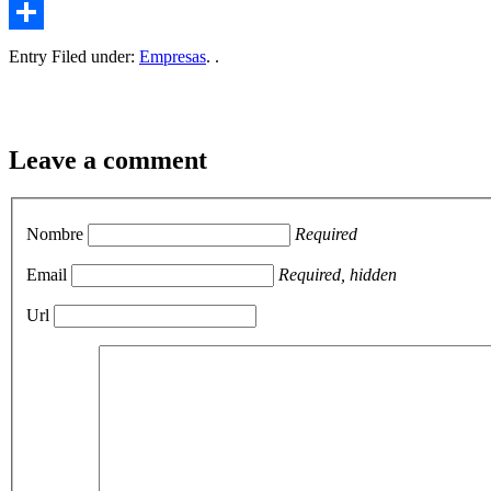
Email
Compartir
Entry Filed under:
Empresas
. .
Leave a comment
Nombre
Required
Email
Required, hidden
Url