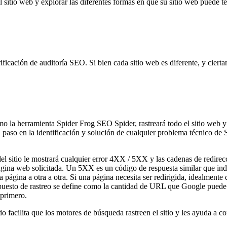
 sitio web y explorar las diferentes formas en que su sitio web puede t
rificación de auditoría SEO. Si bien cada sitio web es diferente, y cie
omo la herramienta Spider Frog SEO Spider, rastreará todo el sitio web y
ro. paso en la identificación y solución de cualquier problema técnico
del sitio le mostrará cualquier error 4XX / 5XX y las cadenas de redire
gina web solicitada. Un 5XX es un código de respuesta similar que ind
 página a otra a otra. Si una página necesita ser redirigida, idealmente
puesto de rastreo se define como la cantidad de URL que Google puede y
 primero.
o facilita que los motores de búsqueda rastreen el sitio y les ayuda a 