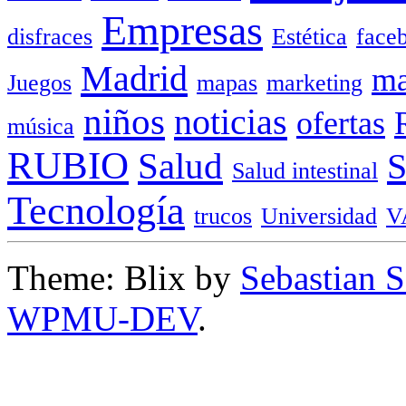
Empresas
disfraces
Estética
face
Madrid
ma
Juegos
mapas
marketing
niños
noticias
ofertas
música
RUBIO
Salud
Salud intestinal
Tecnología
trucos
Universidad
V
Theme: Blix by
Sebastian 
WPMU-DEV
.