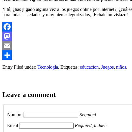
Y tú, ¿has jugado alguna vez a los juegos online por Internet?, ¿cuále
para todas las edades y muy bien categorizados, ¡Échale un vistazo!
Facebook
Mastodon
Email
Compartir
Entry Filed under:
Tecnología
. Etiquetas:
educacion
,
Juegos
,
niños
.
Leave a comment
Nombre
Required
Email
Required, hidden