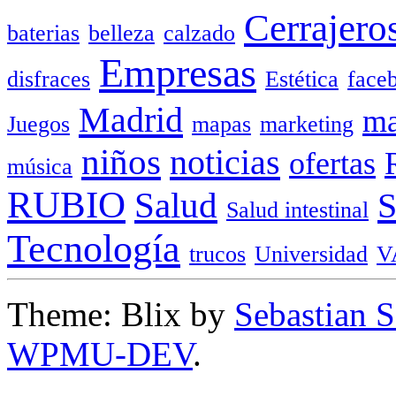
Cerrajero
baterias
belleza
calzado
Empresas
disfraces
Estética
face
Madrid
ma
Juegos
mapas
marketing
niños
noticias
ofertas
música
RUBIO
Salud
Salud intestinal
Tecnología
trucos
Universidad
V
Theme: Blix by
Sebastian 
WPMU-DEV
.