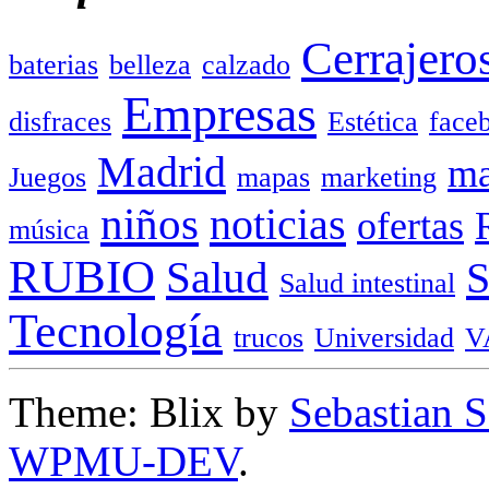
Cerrajero
baterias
belleza
calzado
Empresas
disfraces
Estética
face
Madrid
ma
Juegos
mapas
marketing
niños
noticias
ofertas
música
RUBIO
Salud
Salud intestinal
Tecnología
trucos
Universidad
V
Theme: Blix by
Sebastian 
WPMU-DEV
.