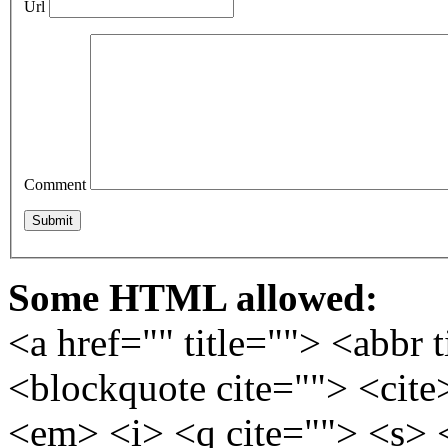
Url
Comment
Some HTML allowed:
<a href="" title=""> <abbr 
<blockquote cite=""> <cite
<em> <i> <q cite=""> <s> 