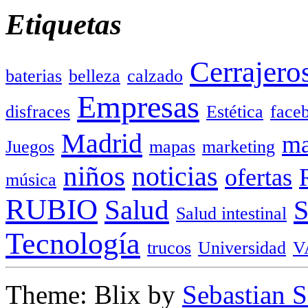
Etiquetas
Cerrajero
baterias
belleza
calzado
Empresas
disfraces
Estética
face
Madrid
ma
Juegos
mapas
marketing
niños
noticias
ofertas
música
RUBIO
Salud
Salud intestinal
Tecnología
trucos
Universidad
V
Theme: Blix by
Sebastian 