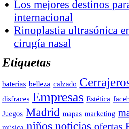
Los mejores destinos para
internacional
Rinoplastia ultrasónica e
cirugía nasal
Etiquetas
Cerrajero
baterias
belleza
calzado
Empresas
disfraces
Estética
face
Madrid
ma
Juegos
mapas
marketing
niños
noticias
ofertas
música