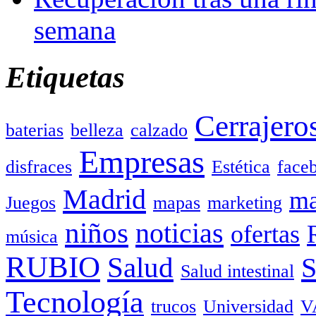
semana
Etiquetas
Cerrajero
baterias
belleza
calzado
Empresas
disfraces
Estética
face
Madrid
ma
Juegos
mapas
marketing
niños
noticias
ofertas
música
RUBIO
Salud
Salud intestinal
Tecnología
trucos
Universidad
V