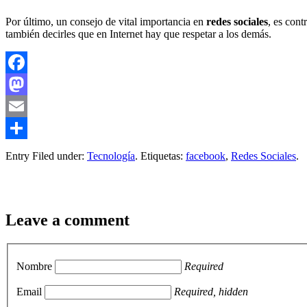
Por último, un consejo de vital importancia en
redes sociales
, es cont
también decirles que en Internet hay que respetar a los demás.
Facebook
Mastodon
Email
Compartir
Entry Filed under:
Tecnología
. Etiquetas:
facebook
,
Redes Sociales
.
Leave a comment
Nombre
Required
Email
Required, hidden