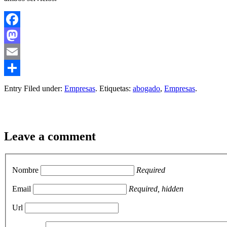
Facebook
Mastodon
Email
Compartir
Entry Filed under:
Empresas
. Etiquetas:
abogado
,
Empresas
.
Leave a comment
Nombre
Required
Email
Required, hidden
Url