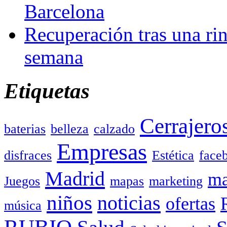
Barcelona
Recuperación tras una rin
semana
Etiquetas
Cerrajero
baterias
belleza
calzado
Empresas
disfraces
Estética
face
Madrid
ma
Juegos
mapas
marketing
niños
noticias
ofertas
música