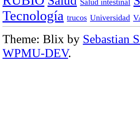
RUBIO
Salud
Salud intestinal
Tecnología
trucos
Universidad
V
Theme: Blix by
Sebastian 
WPMU-DEV
.