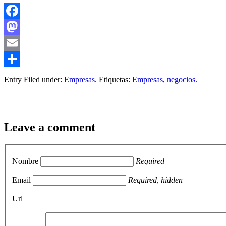
Facebook
Mastodon
Email
Compartir
Entry Filed under:
Empresas
. Etiquetas:
Empresas
,
negocios
.
Leave a comment
Nombre
Required
Email
Required, hidden
Url