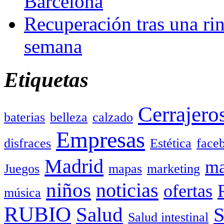
Barcelona
Recuperación tras una rin
semana
Etiquetas
Cerrajero
baterias
belleza
calzado
Empresas
disfraces
Estética
face
Madrid
ma
Juegos
mapas
marketing
niños
noticias
ofertas
música
RUBIO
Salud
Salud intestinal