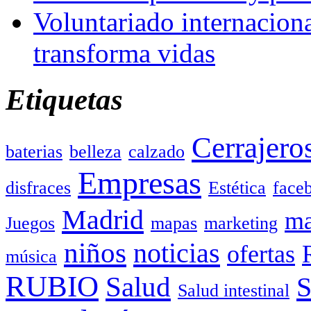
Voluntariado internacion
transforma vidas
Etiquetas
Cerrajero
baterias
belleza
calzado
Empresas
disfraces
Estética
face
Madrid
ma
Juegos
mapas
marketing
niños
noticias
ofertas
música
RUBIO
Salud
Salud intestinal