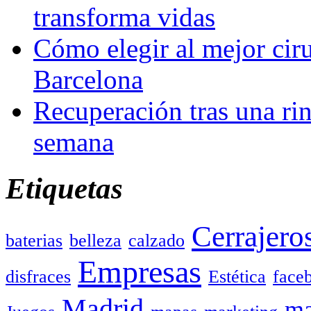
transforma vidas
Cómo elegir al mejor ciru
Barcelona
Recuperación tras una rin
semana
Etiquetas
Cerrajero
baterias
belleza
calzado
Empresas
disfraces
Estética
face
Madrid
ma