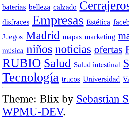
Cerrajero
baterias
belleza
calzado
Empresas
disfraces
Estética
face
Madrid
ma
Juegos
mapas
marketing
niños
noticias
ofertas
música
RUBIO
Salud
Salud intestinal
Tecnología
trucos
Universidad
V
Theme: Blix by
Sebastian 
WPMU-DEV
.