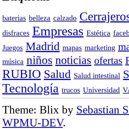
Cerrajero
baterias
belleza
calzado
Empresas
disfraces
Estética
face
Madrid
ma
Juegos
mapas
marketing
niños
noticias
ofertas
música
RUBIO
Salud
Salud intestinal
Tecnología
trucos
Universidad
V
Theme: Blix by
Sebastian 
WPMU-DEV
.