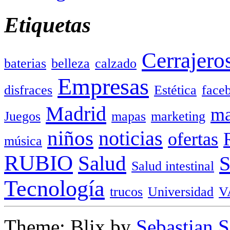
Etiquetas
Cerrajero
baterias
belleza
calzado
Empresas
disfraces
Estética
face
Madrid
ma
Juegos
mapas
marketing
niños
noticias
ofertas
música
RUBIO
Salud
Salud intestinal
Tecnología
trucos
Universidad
V
Theme: Blix by
Sebastian 