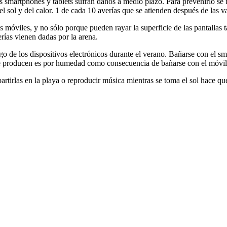
 smartphones y tablets sufran daños a medio plazo. Para prevenirlo se
l sol y del calor. 1 de cada 10 averías que se atienden después de las 
s móviles, y no sólo porque pueden rayar la superficie de las pantallas
erías vienen dadas por la arena.
 de los dispositivos electrónicos durante el verano. Bañarse con el sm
 se producen es por humedad como consecuencia de bañarse con el móvil
artirlas en la playa o reproducir música mientras se toma el sol hace que