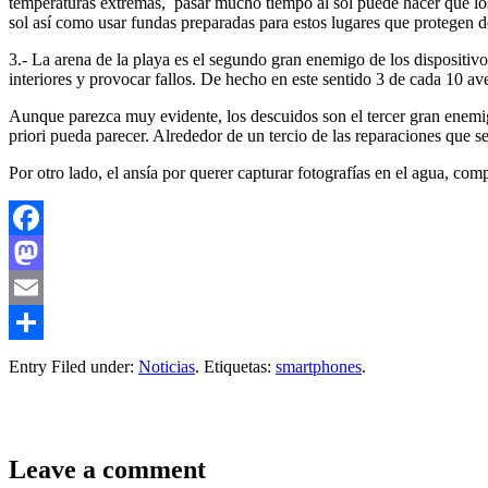
temperaturas extremas, pasar mucho tiempo al sol puede hacer que los
sol así como usar fundas preparadas para estos lugares que protegen de
3.- La arena de la playa es el segundo gran enemigo de los dispositivo
interiores y provocar fallos. De hecho en este sentido 3 de cada 10 av
Aunque parezca muy evidente, los descuidos son el tercer gran enemigo
priori pueda parecer. Alrededor de un tercio de las reparaciones que
Por otro lado, el ansía por querer capturar fotografías en el agua, comp
Facebook
Mastodon
Email
Compartir
Entry Filed under:
Noticias
. Etiquetas:
smartphones
.
Leave a comment