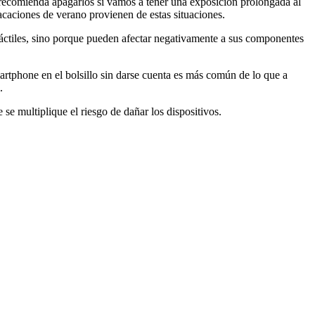
 recomienda apagarlos si vamos a tener una exposición prolongada al
vacaciones de verano provienen de estas situaciones.
 táctiles, sino porque pueden afectar negativamente a sus componentes
artphone en el bolsillo sin darse cuenta es más común de lo que a
.
 se multiplique el riesgo de dañar los dispositivos.