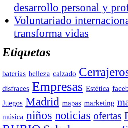
desarrollo personal y pro
Voluntariado internacion
transforma vidas
Etiquetas
Cerrajero
baterias
belleza
calzado
Empresas
disfraces
Estética
face
Madrid
ma
Juegos
mapas
marketing
niños
noticias
ofertas
música