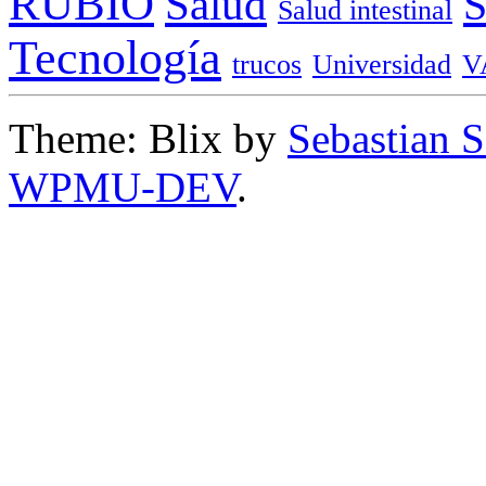
RUBIO
Salud
Salud intestinal
Tecnología
trucos
Universidad
V
Theme: Blix by
Sebastian 
WPMU-DEV
.