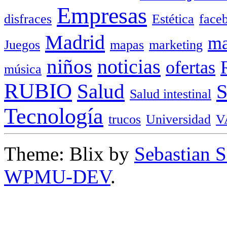
Empresas
disfraces
Estética
face
Madrid
ma
Juegos
mapas
marketing
niños
noticias
ofertas
música
RUBIO
Salud
Salud intestinal
Tecnología
trucos
Universidad
V
Theme: Blix by
Sebastian 
WPMU-DEV
.