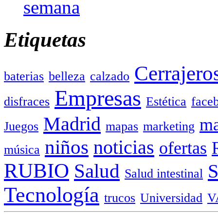
semana
Etiquetas
Cerrajero
baterias
belleza
calzado
Empresas
disfraces
Estética
face
Madrid
ma
Juegos
mapas
marketing
niños
noticias
ofertas
música
RUBIO
Salud
Salud intestinal
Tecnología
trucos
Universidad
V