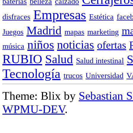
baterias
belleza
calzado
Empresas
disfraces
Estética
face
Madrid
ma
Juegos
mapas
marketing
niños
noticias
ofertas
música
RUBIO
Salud
Salud intestinal
Tecnología
trucos
Universidad
V
Theme: Blix by
Sebastian 
WPMU-DEV
.