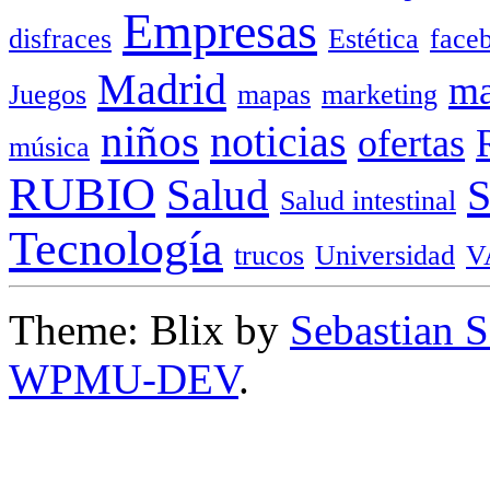
Empresas
disfraces
Estética
face
Madrid
ma
Juegos
mapas
marketing
niños
noticias
ofertas
música
RUBIO
Salud
Salud intestinal
Tecnología
trucos
Universidad
V
Theme: Blix by
Sebastian 
WPMU-DEV
.