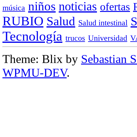
niños
noticias
ofertas
música
RUBIO
Salud
Salud intestinal
Tecnología
trucos
Universidad
V
Theme: Blix by
Sebastian 
WPMU-DEV
.