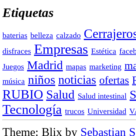
Etiquetas
Cerrajero
baterias
belleza
calzado
Empresas
disfraces
Estética
face
Madrid
ma
Juegos
mapas
marketing
niños
noticias
ofertas
música
RUBIO
Salud
Salud intestinal
Tecnología
trucos
Universidad
V
Theme: Blix by
Sebastian 