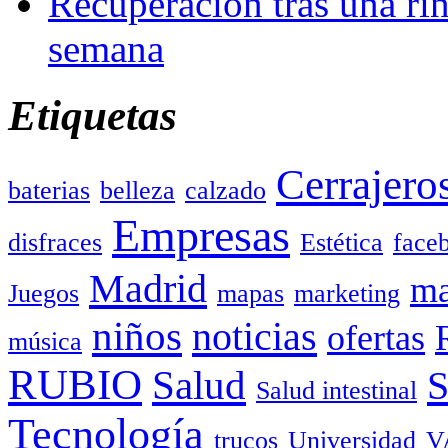
Recuperación tras una rin
semana
Etiquetas
Cerrajero
baterias
belleza
calzado
Empresas
disfraces
Estética
face
Madrid
ma
Juegos
mapas
marketing
niños
noticias
ofertas
música
RUBIO
Salud
Salud intestinal
Tecnología
trucos
Universidad
V