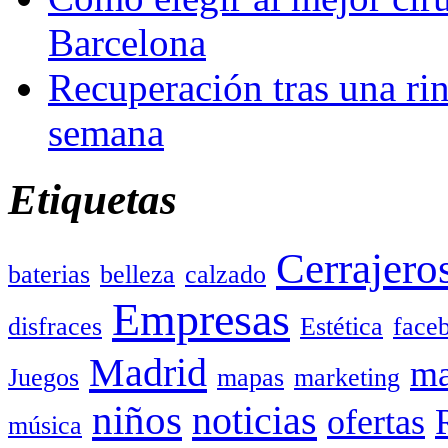
Barcelona
Recuperación tras una rin
semana
Etiquetas
Cerrajero
baterias
belleza
calzado
Empresas
disfraces
Estética
face
Madrid
ma
Juegos
mapas
marketing
niños
noticias
ofertas
música