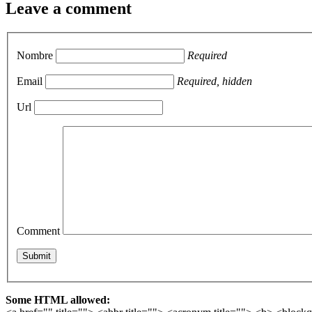
Leave a comment
Nombre
Required
Email
Required, hidden
Url
Comment
Some HTML allowed: