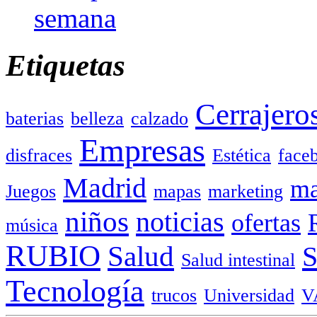
semana
Etiquetas
Cerrajero
baterias
belleza
calzado
Empresas
disfraces
Estética
face
Madrid
ma
Juegos
mapas
marketing
niños
noticias
ofertas
música
RUBIO
Salud
Salud intestinal
Tecnología
trucos
Universidad
V