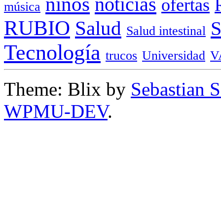
niños
noticias
ofertas
música
RUBIO
Salud
Salud intestinal
Tecnología
trucos
Universidad
V
Theme: Blix by
Sebastian 
WPMU-DEV
.