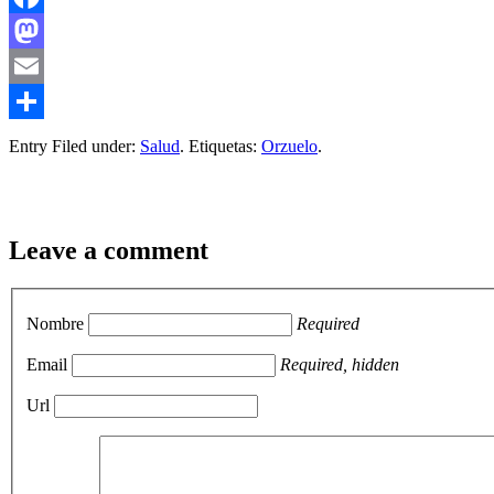
Facebook
Mastodon
Email
Compartir
Entry Filed under:
Salud
. Etiquetas:
Orzuelo
.
Leave a comment
Nombre
Required
Email
Required, hidden
Url