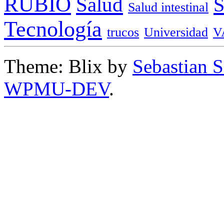
RUBIO
Salud
Salud intestinal
Tecnología
trucos
Universidad
V
Theme: Blix by
Sebastian 
WPMU-DEV
.