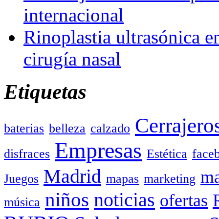
internacional
Rinoplastia ultrasónica e
cirugía nasal
Etiquetas
Cerrajero
baterias
belleza
calzado
Empresas
disfraces
Estética
face
Madrid
ma
Juegos
mapas
marketing
niños
noticias
ofertas
música